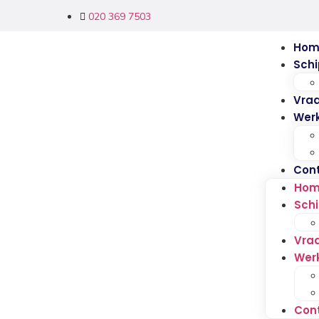
020 369 7503
Hom
Schi
Vra
Werk
Con
Ho
Schi
Vra
Wer
Con